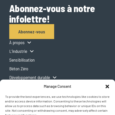
Abonnez-vous à notre
infolettre!
Abonnez-vous
À propos
L’industrie
Sensibilisation
Béton Zéro
Développement durable
Centre d’expertise
Manage Consent
Podcast
To provide the best experiences, we use technologies like cookies to store
and/or access device information. Consenting to these technologies will
Concrete Design Handbook
allow us to process data such as browsing behavior or unique IDs on this
site. Not consenting or withdrawing consent, may adversely affect certain
Presse