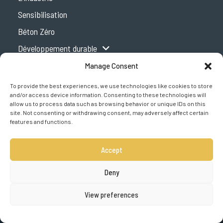
Sensibilisation
Béton Zéro
Développement durable
Centre d’expertise
Manage Consent
Podcast
To provide the best experiences, we use technologies like cookies to store
and/or access device information. Consenting to these technologies will
Concrete Design Handbook
allow us to process data such as browsing behavior or unique IDs on this
site. Not consenting or withdrawing consent, may adversely affect certain
Presse
features and functions.
Contact
Termes et conditions
Accept
Politique de confidentialité
Deny
View preferences
© , tous droits réservés – Association du ciment du Canada2026
Web :
InnovaCom Marketing & Communication