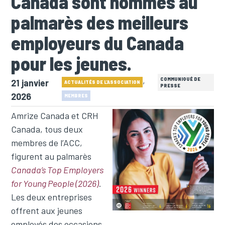
Canada sont nommés au
palmarès des meilleurs
employeurs du Canada
pour les jeunes.
,
COMMUNIQUÉ DE
21 janvier
ACTUALITÉS DE L'ASSOCIATION
PRESSE
2026
MEMBRES
Amrize Canada et CRH
Canada, tous deux
membres de l’ACC,
figurent au palmarès
Canada’s Top Employers
for Young People (2026)
.
Les deux entreprises
offrent aux jeunes
employés des occasions