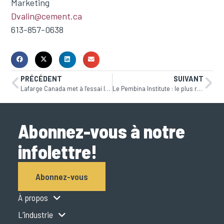
Marketing
Dvalin@cement.ca
613-857-0638
PRÉCÉDENT
SUIVANT
Lafarge Canada met à l’essai la technologie ECOCycle à son usine de St-Constant pour favoriser la construction circulaire
Le Pembina Institute : le plus récent invité à notre balado Parlons Béton
Abonnez-vous à notre
infolettre!
Abonnez-vous
À propos
L’industrie