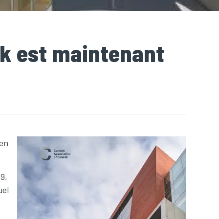
ok est maintenant
 en
9,
uel