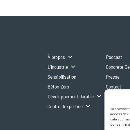
À propos
Podcast
L’industrie
Concrete D
Sensibilisation
Presse
Béton Zéro
Contact
Développement durable
Centre d’expertise
To provide t
access devic
data such as
consent, may