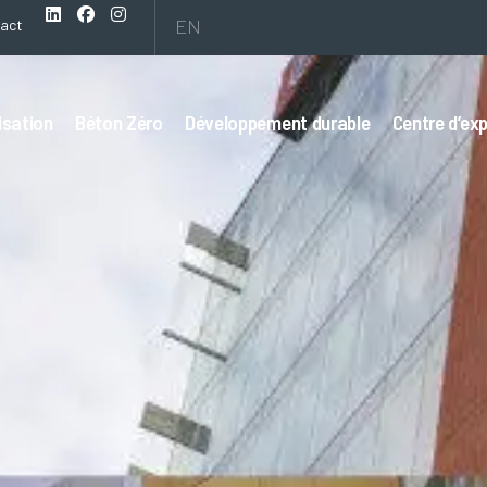
EN
act
isation
Béton Zéro
Développement durable
Centre d’exp