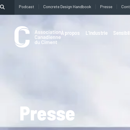
Podcast
Concrete Design Handbook
Presse
Cont
À propos
L’industrie
Sensibil
Presse