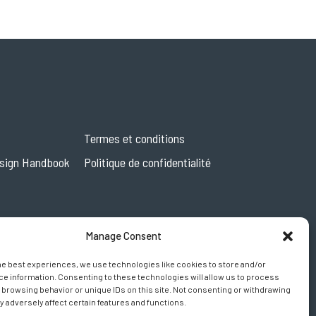
Termes et conditions
esign Handbook
Politique de confidentialité
Manage Consent
he best experiences, we use technologies like cookies to store and/or
e information. Consenting to these technologies will allow us to process
 browsing behavior or unique IDs on this site. Not consenting or withdrawing
 adversely affect certain features and functions.